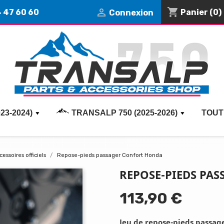
shopping_cart

4 47 60 60
Panier
(0)
Connexion
23-2024)
TRANSALP 750 (2025-2026)
TOUT
cessoires officiels
Repose-pieds passager Confort Honda
REPOSE-PIEDS PA
113,90 €
Jeu de repose-pieds passag