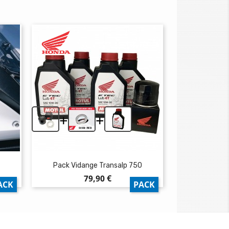
+
+
Pack Vidange Transalp 750
Prix
79,90 €
ACK
PACK