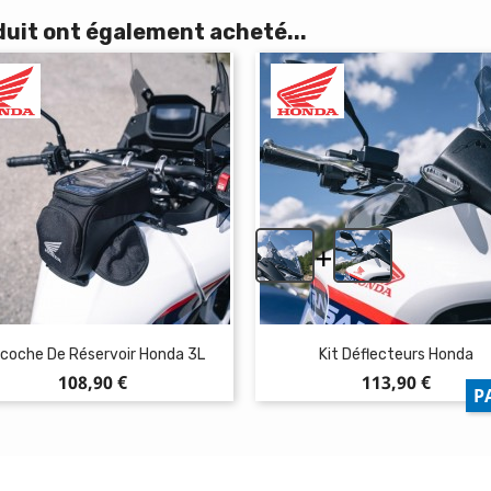
duit ont également acheté...
+
coche De Réservoir Honda 3L
Kit Déflecteurs Honda
Prix
Prix
108,90 €
113,90 €
P