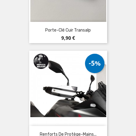
Porte-Clé Cuir Transalp
Prix
9,90 €
-5%
Renforts De Protège-Mains...