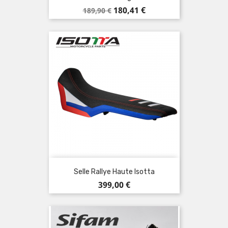
Prix
Prix
180,41 €
189,90 €
de
base
Selle Rallye Haute Isotta
Prix
399,00 €