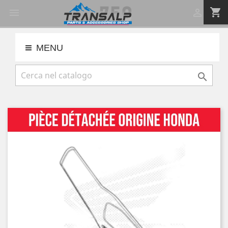
shopping_cart


MENU
