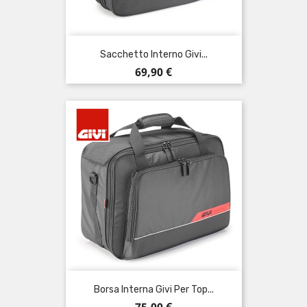
Sacchetto Interno Givi...
Prezzo
69,90 €
Borsa Interna Givi Per Top...
Prezzo
75,00 €