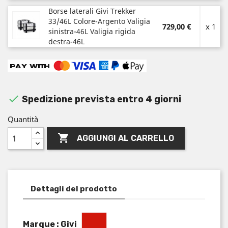
Borse laterali Givi Trekker
33/46L Colore-Argento Valigia
729,00 €
x 1
sinistra-46L Valigia rigida
destra-46L

Spedizione prevista entro 4 giorni
Quantità

AGGIUNGI AL CARRELLO
Dettagli del prodotto
Marque : Givi