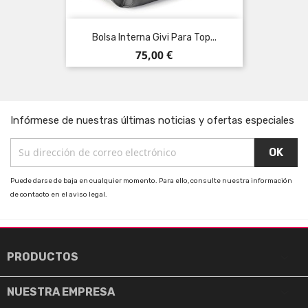
Bolsa Interna Givi Para Top...
Precio
75,00 €
Infórmese de nuestras últimas noticias y ofertas especiales
Puede darse de baja en cualquier momento. Para ello, consulte nuestra información
de contacto en el aviso legal.

PRODUCTOS

NUESTRA EMPRESA