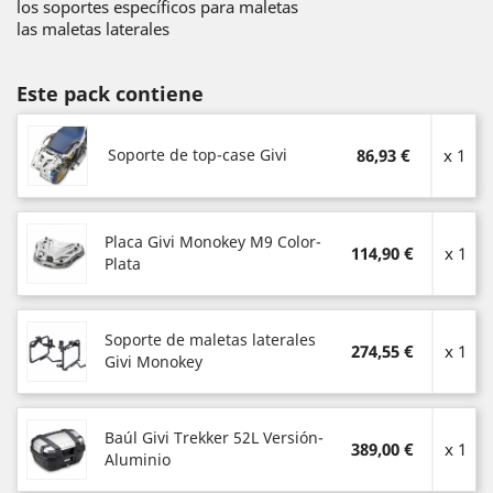
los soportes específicos para maletas
las maletas laterales
Este pack contiene
Soporte de top-case Givi
86,93 €
x 1
Placa Givi Monokey M9 Color-
114,90 €
x 1
Plata
Soporte de maletas laterales
274,55 €
x 1
Givi Monokey
Baúl Givi Trekker 52L Versión-
389,00 €
x 1
Aluminio