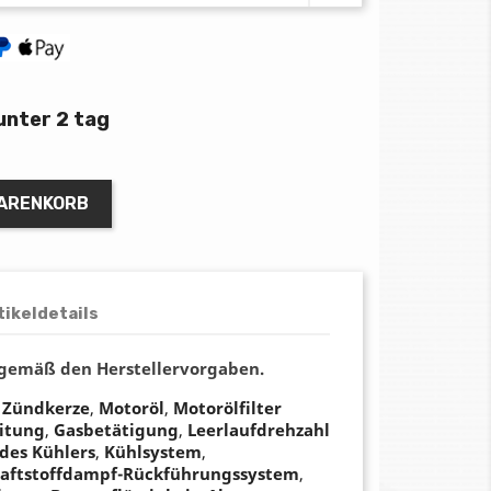
unter 2 tag
WARENKORB
tikeldetails
 gemäß den Herstellervorgaben.
,
Zündkerze
,
Motoröl
,
Motorölfilter
eitung
,
Gasbetätigung
,
Leerlaufdrehzahl
des Kühlers
,
Kühlsystem
,
raftstoffdampf-Rückführungssystem
,