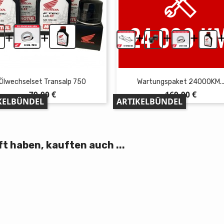
+
+
+
+
+
Ölwechselset Transalp 750
Wartungspaket 24000KM..
Preis
Preis
79,90 €
169,90 €
KELBÜNDEL
ARTIKELBÜNDEL
t haben, kauften auch ...