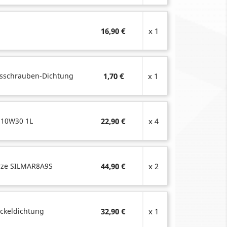
16,90 €
x 1
sschrauben-Dichtung
1,70 €
x 1
 10W30 1L
22,90 €
x 4
rze SILMAR8A9S
44,90 €
x 2
ckeldichtung
32,90 €
x 1