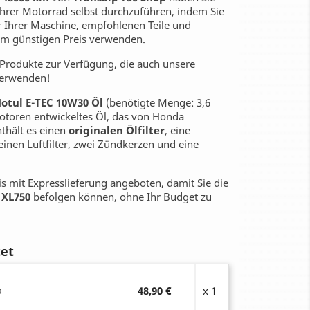
Ihrer Motorrad selbst durchzuführen, indem Sie
r Ihrer Maschine, empfohlenen Teile und
em günstigen Preis verwenden.
n Produkte zur Verfügung, die auch unsere
verwenden!
Motul E-TEC 10W30 Öl
(benötigte Menge: 3,6
t-Motoren entwickeltes Öl, das von Honda
hält es einen
originalen Ölfilter
, eine
 einen Luftfilter, zwei Zündkerzen und eine
is mit Expresslieferung angeboten, damit Sie die
s
XL750
befolgen können, ohne Ihr Budget zu
tet
a
48,90 €
x 1