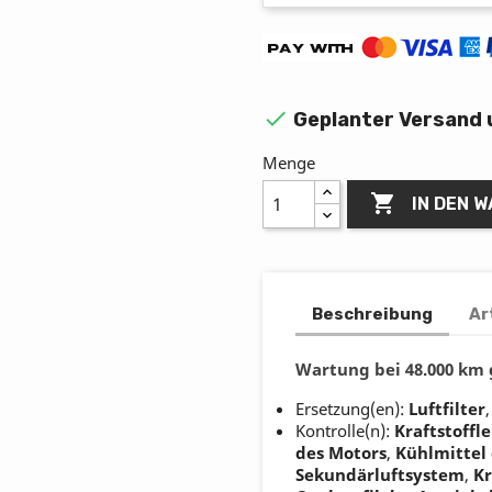

Geplanter Versand 
Menge

IN DEN 
Beschreibung
Ar
Wartung bei 48.000 km
Ersetzung(en):
Luftfilter
Kontrolle(n):
Kraftstoffl
des Motors
,
Kühlmittel 
Sekundärluftsystem
,
K