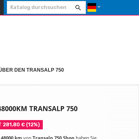


ÜBER DEN TRANSALP 750
8000KM TRANSALP 750
 281,80 € (12%)
 48000 km
von
Transalp 750 Shop
haben Sie