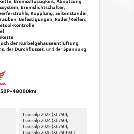
kette
,
Bremssflüssigkeit
,
Abnutzung
ssystem
,
Bremslichtschalter
,
werferstrahls
,
Kupplung
,
Seitenständer
,
hrauben
,
Befestigungen
,
Räder/Reifen
,
etool-Kontrolle
el
skette
auch der Kurbelgehäuseentlüftung
ms
, des
Durchflusses
, und der
Spannung
750P-48000km
Transalp 2023 (XL750),
Transalp 2024 (XL750),
Transalp 2025 (XL750),
Transalp 2026 (XL750) Mit