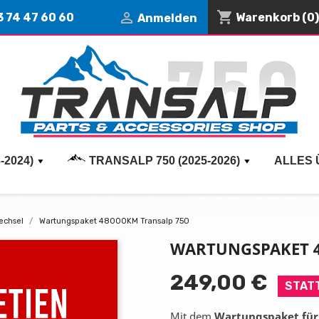
shopping_cart

3 74 47 60 60
Warenkorb
(0)
Anmelden
-2024)
TRANSALP 750 (2025-2026)
ALLES 
echsel
Wartungspaket 48000KM Transalp 750
WARTUNGSPAKET 4
249,00 €
STATT
Mit dem
Wartungspaket für