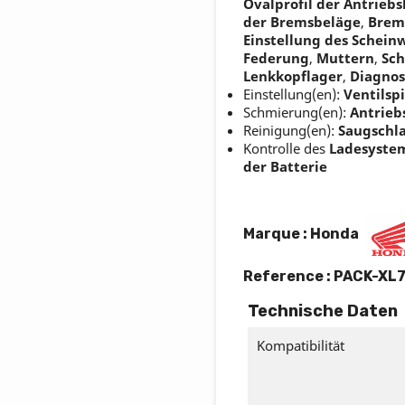
Ovalprofil der Antriebs
der Bremsbeläge
,
Brem
Einstellung des Schein
Federung
,
Muttern
,
Sc
Lenkkopflager
,
Diagnos
Einstellung(en):
Ventilspi
Schmierung(en):
Antrieb
Reinigung(en):
Saugschl
Kontrolle des
Ladesyste
der Batterie
Marque : Honda
Reference :
PACK-XL
Technische Daten
Kompatibilität